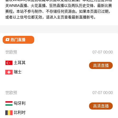
关WNBA直播、火花直播、狂热直播以及两队历史交锋、最新比赛
赛程。本站不参与制作、不存储任何资源由。如果本页面已过期，
或者以上信号位都无效，请进入主页查看最新直播新号。
热门直播
世欧预
07-07 00:00
土耳其
高清直播
瑞士
世欧预
07-07 00:00
匈牙利
高清直播
比利时