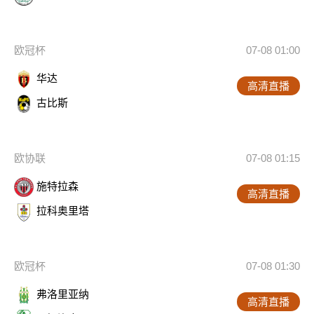
欧冠杯
07-08 01:00
华达
高清直播
古比斯
欧协联
07-08 01:15
施特拉森
高清直播
拉科奥里塔
欧冠杯
07-08 01:30
弗洛里亚纳
高清直播