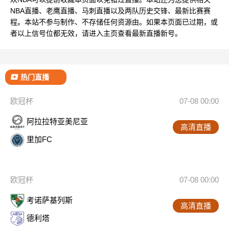
NBA直播、老鹰直播、马刺直播以及两队历史交锋、最新比赛赛
程。本站不参与制作、不存储任何资源由。如果本页面已过期，或
者以上信号位都无效，请进入主页查看最新直播新号。
热门直播
欧冠杯
07-08 00:00
阿拉拉特亚美尼亚
高清直播
里加FC
欧冠杯
07-08 00:00
考诺萨基列斯
高清直播
德利塔