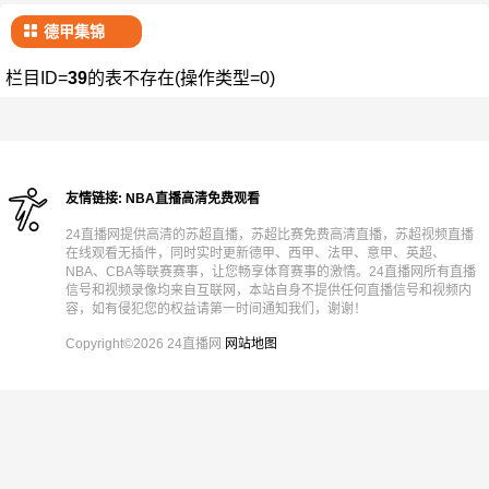
德甲集锦
栏目ID=
39
的表不存在(操作类型=0)
友情链接:
NBA直播高清免费观看
24直播网提供高清的苏超直播，苏超比赛免费高清直播，苏超视频直播
在线观看无插件，同时实时更新德甲、西甲、法甲、意甲、英超、
NBA、CBA等联赛赛事，让您畅享体育赛事的激情。24直播网所有直播
信号和视频录像均来自互联网，本站自身不提供任何直播信号和视频内
容，如有侵犯您的权益请第一时间通知我们，谢谢！
Copyright©2026 24直播网
网站地图