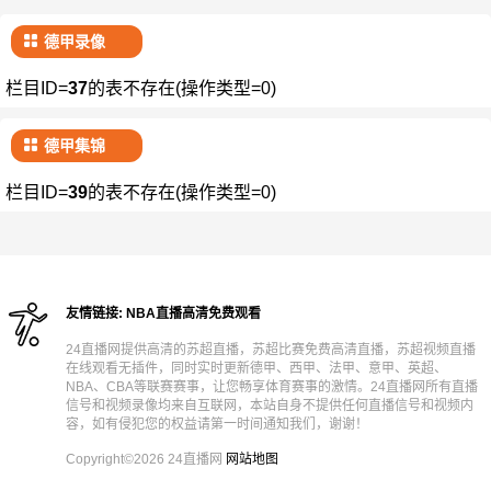
德甲录像
栏目ID=
37
的表不存在(操作类型=0)
德甲集锦
栏目ID=
39
的表不存在(操作类型=0)
友情链接:
NBA直播高清免费观看
24直播网提供高清的苏超直播，苏超比赛免费高清直播，苏超视频直播
在线观看无插件，同时实时更新德甲、西甲、法甲、意甲、英超、
NBA、CBA等联赛赛事，让您畅享体育赛事的激情。24直播网所有直播
信号和视频录像均来自互联网，本站自身不提供任何直播信号和视频内
容，如有侵犯您的权益请第一时间通知我们，谢谢！
Copyright©2026 24直播网
网站地图