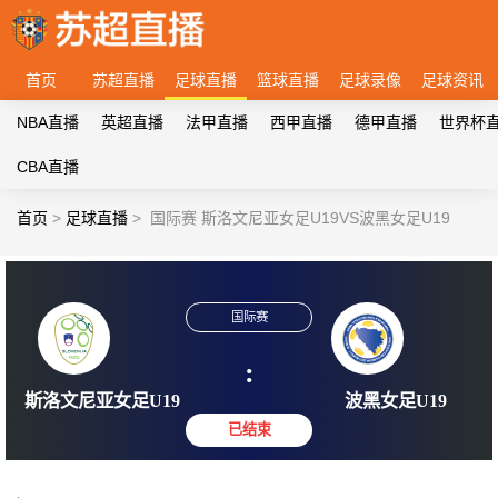
首页
苏超直播
足球直播
篮球直播
足球录像
足球资讯
NBA直播
英超直播
法甲直播
西甲直播
德甲直播
世界杯
CBA直播
首页
>
足球直播
>
国际赛 斯洛文尼亚女足U19VS波黑女足U19
国际赛
:
斯洛文尼亚女足U19
波黑女足