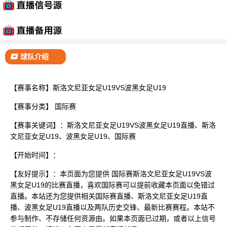
已结束
球队介绍
【赛事名称】斯洛文尼亚女足U19VS波黑女足U19
【赛事分类】
国际赛
【赛事关键词】：斯洛文尼亚女足U19VS波黑女足U19直播、斯洛
文尼亚女足U19、波黑女足U19、国际赛
【开始时间】：
【友好提示】：本页面为您提供 国际赛斯洛文尼亚女足U19VS波
黑女足U19的比赛直播，喜欢国际赛可以提前收藏本页面以免错过
直播。本站还为您提供相关国际赛直播、斯洛文尼亚女足U19直
播、波黑女足U19直播以及两队历史交锋、最新比赛赛程。本站不
参与制作、不存储任何资源由。如果本页面已过期，或者以上信号