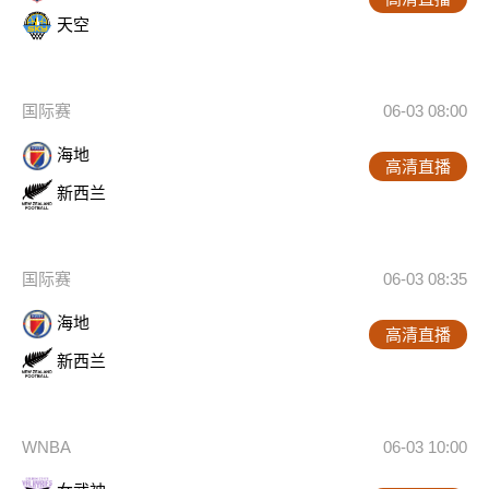
天空
国际赛
06-03 08:00
海地
高清直播
新西兰
国际赛
06-03 08:35
海地
高清直播
新西兰
WNBA
06-03 10:00