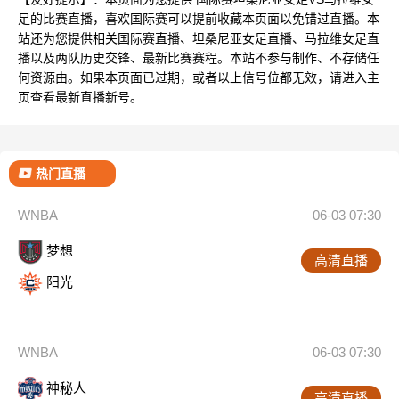
足的比赛直播，喜欢国际赛可以提前收藏本页面以免错过直播。本
站还为您提供相关国际赛直播、坦桑尼亚女足直播、马拉维女足直
播以及两队历史交锋、最新比赛赛程。本站不参与制作、不存储任
何资源由。如果本页面已过期，或者以上信号位都无效，请进入主
页查看最新直播新号。
热门直播
WNBA
06-03 07:30
梦想
高清直播
阳光
WNBA
06-03 07:30
神秘人
高清直播