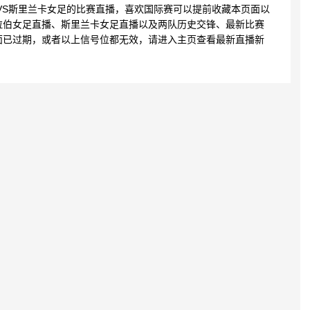
VS斯里兰卡女足的比赛直播，喜欢国际赛可以提前收藏本页面以
拉伯女足直播、斯里兰卡女足直播以及两队历史交锋、最新比赛
面已过期，或者以上信号位都无效，请进入主页查看最新直播新