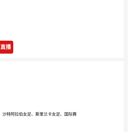
字直播
、沙特阿拉伯女足、斯里兰卡女足、国际赛