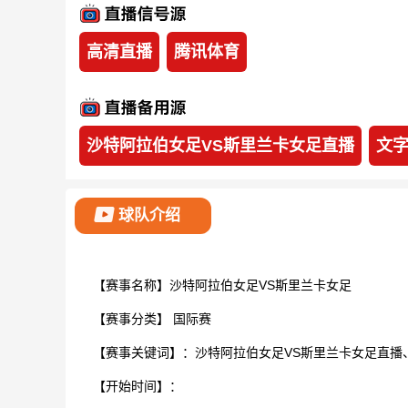
高清直播
腾讯体育
沙特阿拉伯女足VS斯里兰卡女足直播
文
球队介绍
【赛事名称】沙特阿拉伯女足VS斯里兰卡女足
【赛事分类】
国际赛
【赛事关键词】：沙特阿拉伯女足VS斯里兰卡女足直播
【开始时间】：