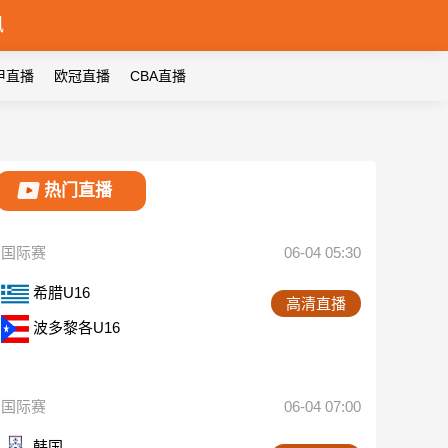
讯
甲直播
欧冠直播
CBA直播
热门直播
国际赛
06-04 05:30
希腊U16
高清直播
波多黎各U16
国际赛
06-04 07:00
韩国