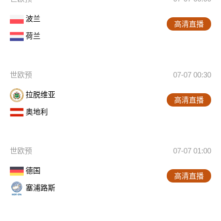
波兰
高清直播
荷兰
世欧预
07-07 00:30
拉脱维亚
高清直播
奥地利
世欧预
07-07 01:00
德国
高清直播
塞浦路斯