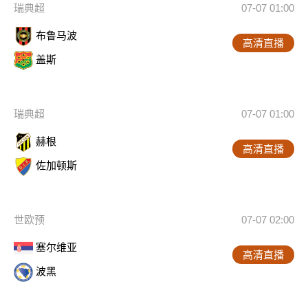
瑞典超
07-07 01:00
布鲁马波
高清直播
盖斯
瑞典超
07-07 01:00
赫根
高清直播
佐加顿斯
世欧预
07-07 02:00
塞尔维亚
高清直播
波黑