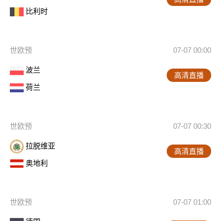
比利时
世欧预
07-07 00:00
波兰
高清直播
荷兰
世欧预
07-07 00:30
拉脱维亚
高清直播
奥地利
世欧预
07-07 01:00