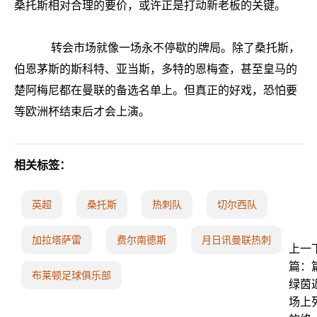
桑托斯相对合理的要价，或许正是打动新老板的关键。
转会市场就像一场永不停歇的牌局。除了桑托斯，
伯恩茅斯的斯科特、亚当斯，多特的恩梅查，甚至皇马的
楚阿梅尼都在曼联的备选名单上。但真正的好戏，恐怕要
等欧洲杯结束后才会上演。
相关标签：
英超
桑托斯
热刺队
切尔西队
加拉塔萨雷
费尔南德斯
月日讯曼联热刺
上一
篇：
布莱顿足球俱乐部
绿茵
场上