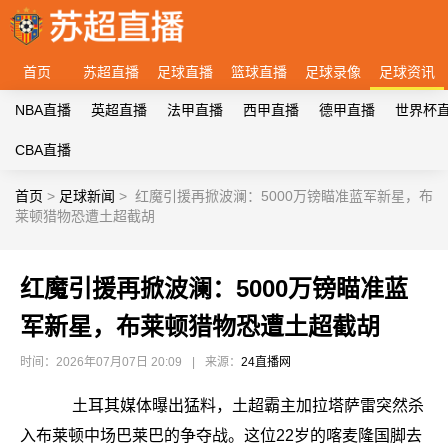
首页
苏超直播
足球直播
篮球直播
足球录像
足球资讯
NBA直播
英超直播
法甲直播
西甲直播
德甲直播
世界杯
CBA直播
首页
>
足球新闻
>
红魔引援再掀波澜：5000万镑瞄准蓝军新星，布
莱顿猎物恐遭土超截胡
红魔引援再掀波澜：5000万镑瞄准蓝
军新星，布莱顿猎物恐遭土超截胡
时间：2026年07月07日 20:09
|
来源：
24直播网
土耳其媒体曝出猛料，土超霸主加拉塔萨雷突然杀
入布莱顿中场巴莱巴的争夺战。这位22岁的喀麦隆国脚去