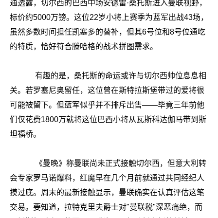
通透露，切尔西的巴西中场安德雷·桑托斯进入曼联视野，
标价约5000万镑。这位22岁小将上赛季为蓝军出战43场，
虽然多数时间担任凯塞多的替补，但其6号位和8号位通吃
的特质，恰好符合滕哈格的战术拼图需求。
有趣的是，桑托斯的命运或许与切尔西帅位息息相
关。若罗塞尼奥留任，这位曾在斯特拉斯堡带过的爱将很
可能被留下。但蓝军似乎并不排斥出售——毕竟三年前他
们仅花费1800万就将这位巴西小将从瓦斯科达伽马带到斯
坦福桥。
《曼晚》称曼联尚未正式接触切尔西，但意大利转
会专家罗马诺爆料，红魔早在几个月前就通过共同经纪人
摸过底。周末的最新接触显示，曼联确实在认真评估这笔
交易。要知道，拉特克里夫爵士对"曼联税"深恶痛绝，而