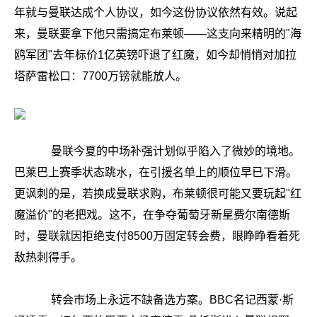
年就与曼联达成个人协议，如今这份协议依然有效。说起
来，曼联要拿下他只需搞定布莱顿——这支向来精明的"海
鸥军团"去年标价1亿英镑吓退了红魔，如今却悄悄对加拉
塔萨雷松口：7700万镑就能放人。
曼联今夏的中场补强计划似乎陷入了微妙的境地。
巴莱巴上赛季状态跳水，在引援名单上的顺位早已下滑。
更讽刺的是，若换成曼联求购，布莱顿很可能又要玩起"红
魔溢价"的老把戏。这不，在争夺葡萄牙新星费尔南德斯
时，曼联就因拒绝支付8500万固定转会费，眼睁睁看着死
敌热刺得手。
转会市场上永远不缺备选方案。BBC名记西蒙·斯