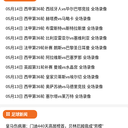
05月14日 西甲第36轮 西班牙人vs毕尔巴鄂竞技 全场录像
05月14日 西甲第36轮 赫塔费vs马略卡 全场录像
05月14日 法甲第29轮 布雷斯特vs斯特拉斯堡 全场录像
05月14日 西甲第36轮 比利亚雷亚尔vs塞维利亚 全场录像
05月14日 法甲第29轮补赛 朗斯vs巴黎圣日耳曼 全场录像
05月14日 西甲第36轮 阿拉维斯vs巴塞罗那 全场录像
05月14日 英超第31轮补赛 曼城vs水晶宫 全场录像
05月13日 西甲第36轮 皇家贝蒂斯vs埃尔切 全场录像
05月13日 西甲第36轮 奥萨苏纳vs马德里竞技 全场录像
05月13日 西甲第36轮 塞尔塔vs莱万特 全场录像
足球新闻
皇马伤病潮：门迪440天高居榜首，贝林厄姆竟成"劳模"