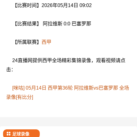
【比赛时间】2026年05月14日 09:02
【比赛结果】 阿拉维斯 0:0 巴塞罗那
【所属联赛】
西甲
24直播网提供西甲全场精彩集锦录像，观看视频请点
击：
[咪咕] 05月14日 西甲第36轮 阿拉维斯vs巴塞罗那 全场
录像[有比分]
足球录像