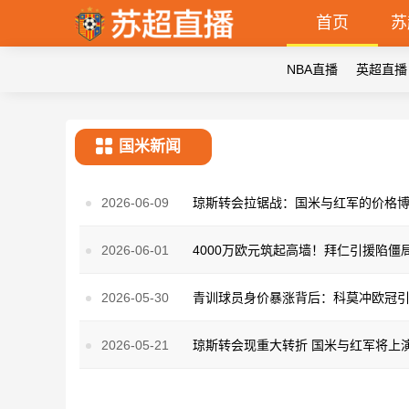
首页
苏
NBA直播
英超直播
国米新闻
2026-06-09
琼斯转会拉锯战：国米与红军的价格
2026-06-01
4000万欧元筑起高墙！拜仁引援陷僵
2026-05-30
青训球员身价暴涨背后：科莫冲欧冠引
2026-05-21
琼斯转会现重大转折 国米与红军将上