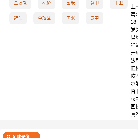
金玟哉
标价
国米
意甲
中卫
上
篇
拜仁
金玟哉
国米
意甲
18
岁
星
祥
开
法
征
欧
尔
否
获
国
喜
足球录像