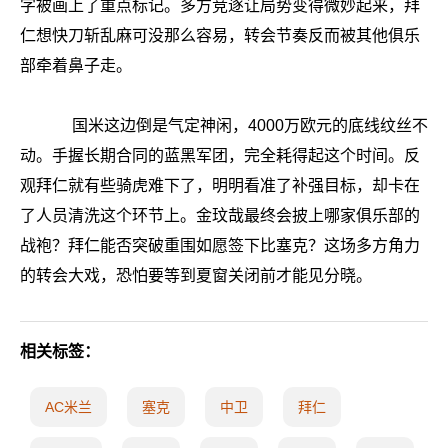
字被画上了重点标记。多方竞逐让局势变得微妙起来，拜
仁想快刀斩乱麻可没那么容易，转会节奏反而被其他俱乐
部牵着鼻子走。
国米这边倒是气定神闲，4000万欧元的底线纹丝不
动。手握长期合同的蓝黑军团，完全耗得起这个时间。反
观拜仁就有些骑虎难下了，明明看准了补强目标，却卡在
了人员清洗这个环节上。金玟哉最终会披上哪家俱乐部的
战袍？拜仁能否突破重围如愿签下比塞克？这场多方角力
的转会大戏，恐怕要等到夏窗关闭前才能见分晓。
相关标签：
AC米兰
塞克
中卫
拜仁