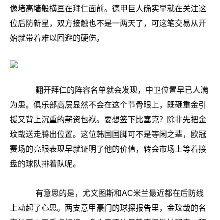
像堵高墙般横亘在拜仁面前。德甲巨人确实早就在关注这
位后防新星，双方接触也不是一两天了，可这笔交易从开
始就带着难以回避的硬伤。
翻开拜仁的阵容名单就会发现，中卫位置早已人满
为患。俱乐部高层显然不会在这个节骨眼上，既砸重金引
援又背上沉重的薪资包袱。要想签下比塞克？除非先把金
玟哉送走腾出位置。这位韩国国脚可不是等闲之辈，欧冠
赛场的亮眼表现早就证明了他的价值，转会市场上等着接
盘的球队排着队呢。
有意思的是，尤文图斯和AC米兰最近都在后防线
上动起了心思。两支意甲豪门的球探报告里，金玟哉的名