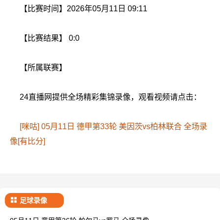
【比赛时间】2026年05月11日 09:11
【比赛结果】 0:0
【所属联赛】
24直播网提供全场精彩集锦录像，观看视频请点击：
[咪咕] 05月11日 德甲第33轮 美因茨vs柏林联合 全场录
像[有比分]
足球录像